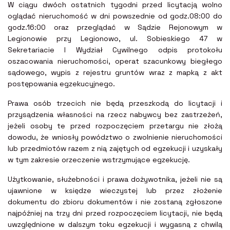
W ciągu dwóch ostatnich tygodni przed licytacją wolno
oglądać nieruchomość w dni powszednie od godz.08:00 do
godz.16:00 oraz przeglądać w Sądzie Rejonowym w
Legionowie przy Legionowo, ul. Sobieskiego 47 w
Sekretariacie I Wydział Cywilnego odpis protokołu
oszacowania nieruchomości, operat szacunkowy biegłego
sądowego, wypis z rejestru gruntów wraz z mapką z akt
postępowania egzekucyjnego.
Prawa osób trzecich nie będą przeszkodą do licytacji i
przysądzenia własności na rzecz nabywcy bez zastrzeżeń,
jeżeli osoby te przed rozpoczęciem przetargu nie złożą
dowodu, że wniosły powództwo o zwolnienie nieruchomości
lub przedmiotów razem z nią zajętych od egzekucji i uzyskały
w tym zakresie orzeczenie wstrzymujące egzekucję.
Użytkowanie, służebności i prawa dożywotnika, jeżeli nie są
ujawnione w księdze wieczystej lub przez złożenie
dokumentu do zbioru dokumentów i nie zostaną zgłoszone
najpóźniej na trzy dni przed rozpoczęciem licytacji, nie będą
uwzględnione w dalszym toku egzekucji i wygasną z chwilą