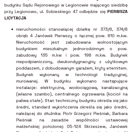
budynku Sądu Rejonowego w Legionowie mającego siedzibę
przy Legionowo, ul. Sobieskiego 47 odbędzie się
PIERWSZA
LICYTACJA
nieruchomości stanowiącej działkę nr 373/8, 374/8
obręb 4 Janówek Pierwszy o łącznej pow. 810 m.kw.
Nieruchomość jest zabudowana wolnostojącym
budynkiem mieszkalnym jednorodzinnym o pow.
zabudowy 135 m.kw i pow. 198 m.kw. Budynek
niepodpiwniczony, dwukondygnacyjny z użytkowym
poddaszem, z dobudowanym garażem, kryty eternitem.
Budynek wykonany w technologii tradycyjnej,
murowanej. W budynku wykonano następujące
instalacje: elektryczną, wodociągową, kanalizacyjną
(własne szambo), centralnego ogrzewania (kocioł na
paliwa stałe). Stan techniczny budynku określa się jako
średni, standard wykończenia określa się jako średni,
należącej do dłużnika: Piotr Grzegorz Pieśniak, Barbara
Pieśniak na zasadzie wspólności ustawowej
małżeńskiej położonej: 05-124 Skrzeszew, Janówek