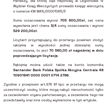
Pierwszy, dla której Sąd Rejonowy w Legionowie IV
Wydział Ksiąg Wieczystych prowadzi księgę wieczystą
o numerze KW WA1L/00001065/3
Suma oszacowania wynosi
705 600,00zł
, zaś cena
wywołania jest równa
3/4
sumy oszacowania i wynosi
529 200,00zł
.
Licytant przystępujący do przetargu powinien złożyć
rękojmię w wysokości jednej dziesiątej sumy
oszacowania, to jest
70 560,00 zł najpóźniej w dniu
poprzedzającym licytację
.
Rękojmię można uiścić także na konto komornika
Santander Bank Polska Spółka Akcyjna Centrala 48
10901841 0000 0001 0714 2786
.
Zgodnie z przepisem art.976 §1 kpc w przetargu nie mogą
uczestniczyć osoby, które mogą nabyć nieruchomość tylko
za zezwoleniem organu państwowego, a zezwolenia tego nie
przedstawiły oraz inne osoby wymienione w tym artykule.