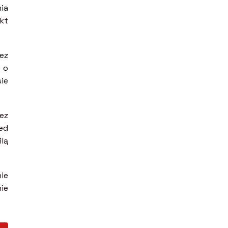
ia
kt
ez
 o
sie
zez
ed
lą
ie
ie