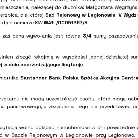
mieszczenia, należącej do dłużnika: Małgorzata Węgrzyńs
erzbica, dla której
Sąd Rejonowy w Legionowie IV Wydzi
ystą o numerze
KW WA1L/00051367/5
.
, zaś cena wywołania jest równa
3/4
sumy oszacowania
inien złożyć rękojmię w wysokości jednej dziesiątej su
j w dniu poprzedzającym licytację
.
omornika
Santander Bank Polska Spółka Akcyjna Centra
przetargu nie mogą uczestniczyć osoby, które mogą nab
nu państwowego, a zezwolenia tego nie przedstawiły or
icytacją wolno oglądać nieruchomość w dni powszednie 
ać w Sądzie Rejonowym w Legionowie przy Legionowo, u