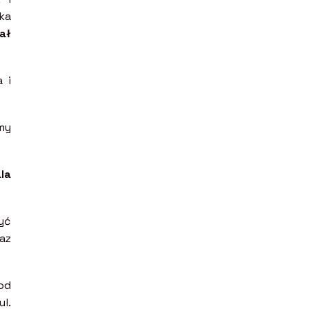
ka
ał
 i
my
la
yć
az
od
l.