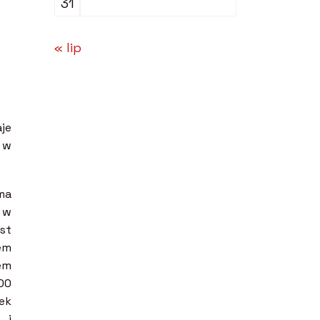
31
« lip
je
 w
ma
 w
est
em
em
00
ek
 i