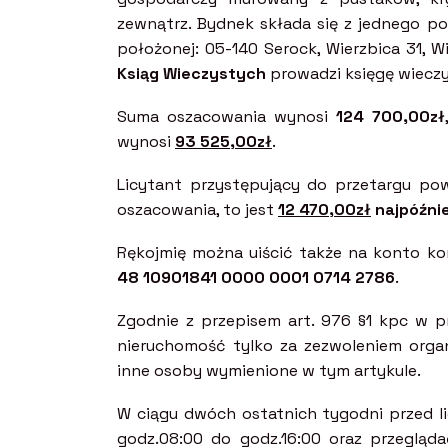
zewnątrz. Bydnek składa się z jednego po
położonej: 05-140 Serock, Wierzbica 31, Wi
Ksiąg Wieczystych
prowadzi księgę wiecz
Suma oszacowania wynosi
124 700,00zł
wynosi
93 525,00zł
.
Licytant przystępujący do przetargu pow
oszacowania, to jest
12 470,00zł
najpóźnie
Rękojmię można uiścić także na konto k
48 10901841 0000 0001 0714 2786
.
Zgodnie z przepisem art. 976 §1 kpc w 
nieruchomość tylko za zezwoleniem orga
inne osoby wymienione w tym artykule.
W ciągu dwóch ostatnich tygodni przed l
godz.08:00 do godz.16:00 oraz przegląd