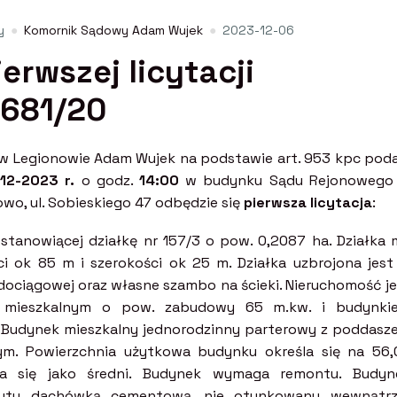
y
Komornik Sądowy Adam Wujek
2023-12-06
erwszej licytacji
 681/20
 Legionowie Adam Wujek na podstawie art. 953 kpc poda
12-2023 r.
o godz.
14:00
w budynku Sądu Rejonowego
wo, ul. Sobieskiego 47 odbędzie się
pierwsza licytacja
:
 stanowiącej działkę nr 157/3 o pow. 0,2087 ha. Działka 
ci ok 85 m i szerokości ok 25 m. Działka uzbrojona jest
wodociągowej oraz własne szambo na ścieki. Nieruchomość j
 mieszkalnym o pow. zabudowy 65 m.kw. i budynki
Budynek mieszkalny jednorodzinny parterowy z poddasz
m. Powierzchnia użytkowa budynku określa się na 56,
la się jako średni. Budynek wymaga remontu. Budyn
ryty dachówką cementową, nie otynkowany wewnątrz