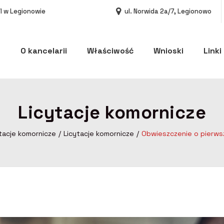
I w Legionowie
ul. Norwida 2a/7, Legionowo
O kancelarii
Właściwość
Wnioski
Linki
Licytacje komornicze
tacje komornicze
Licytacje komornicze
Obwieszczenie o pierwsz