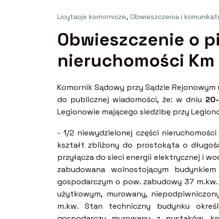
Licytacje komornicze
,
Obwieszczenia i komunikat
Obwieszczenie o pi
nieruchomości Km
Komornik Sądowy przy Sądzie Rejonowym w
do publicznej wiadomości, że: w dniu
20-
Legionowie mającego siedzibę przy Legiono
- 1/2 niewydzielonej części nieruchomości
kształt zbliżony do prostokąta o długoś
przyłącza do sieci energii elektrycznej i 
zabudowana wolnostojącym budynkiem
gospodarczym o pow. zabudowy 37 m.kw. 
użytkowym, murowany, niepodpiwniczony
m.kw. Stan techniczny budynku okreś
gospodarczy murowany z pustaków, k