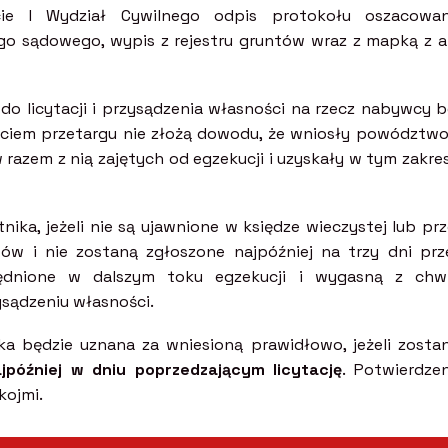
ie I Wydział Cywilnego odpis protokołu oszacowan
go sądowego, wypis z rejestru gruntów wraz z mapką z a
do licytacji i przysądzenia własności na rzecz nabywcy b
zęciem przetargu nie złożą dowodu, że wniosły powództwo
razem z nią zajętych od egzekucji i uzyskały w tym zakre
ika, jeżeli nie są ujawnione w księdze wieczystej lub pr
w i nie zostaną zgłoszone najpóźniej na trzy dni prz
lędnione w dalszym toku egzekucji i wygasną z chwi
sądzeniu własności.
 będzie uznana za wniesioną prawidłowo, jeżeli zostan
jpóźniej w dniu poprzedzającym licytację
. Potwierdzen
kojmi.