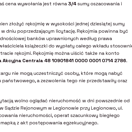
zaś cena wywołania jest równa
3/4
sumy oszacowania i
ien złożyć rękojmię w wysokości jednej dziesiątej sumy
ej w dniu poprzedzającym licytację. Rękojmia powinna być
zędnościowej banków uprawnionych według prawa
aściciela książeczki do wypłaty całego wkładu stosowni
acie rękojmi. Rękojmię można uiścić także na konto
a Akcyjna Centrala 48 10901841 0000 0001 0714 2786
.
etargu nie mogą uczestniczyć osoby, które mogą nabyć
 państwowego, a zezwolenia tego nie przedstawiły oraz
cytacją wolno oglądać nieruchomość w dni powszednie od
 w Sądzie Rejonowym w Legionowie przy Legionowo, ul.
acowania nieruchomości, operat szacunkowy biegłego
z mapką z akt postępowania egzekucyjnego.