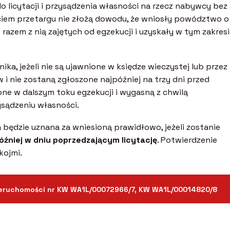
o licytacji i przysądzenia własności na rzecz nabywcy bez
ęciem przetargu nie złożą dowodu, że wniosły powództwo o
azem z nią zajętych od egzekucji i uzyskały w tym zakres
ka, jeżeli nie są ujawnione w księdze wieczystej lub przez
 nie zostaną zgłoszone najpóźniej na trzy dni przed
one w dalszym toku egzekucji i wygasną z chwilą
sądzeniu własności.
będzie uznana za wniesioną prawidłowo, jeżeli zostanie
óźniej w dniu poprzedzającym licytację
. Potwierdzenie
kojmi.
 nieruchomości nr KW WA1L/00072966/7, KW WA1L/00014820/8