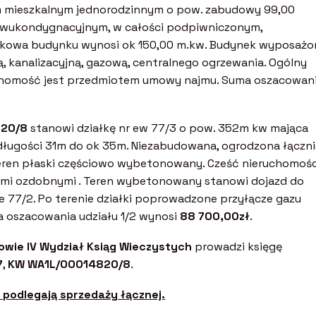
 mieszkalnym jednorodzinnym o pow. zabudowy 99,00
 dwukondygnacyjnym, w całości podpiwniczonym,
tkowa budynku wynosi ok 150,00 m.kw. Budynek wyposażo
ą, kanalizacyjną, gazową, centralnego ogrzewania. Ogólny
ruchomość jest przedmiotem umowy najmu. Suma oszacowan
820/8
stanowi działkę nr ew 77/3 o pow. 352m kw mająca
i długości 31m do ok 35m. Niezabudowana, ogrodzona łączn
Teren płaski częściowo wybetonowany. Cześć nieruchomośc
wami ozdobnymi . Teren wybetonowany stanowi dojazd do
ce 77/2. Po terenie działki poprowadzone przyłącze gazu
a oszacowania udziału 1/2 wynosi
88 700,00zł
.
wie IV Wydział Ksiąg Wieczystych
prowadzi księgę
7
,
KW WA1L/00014820/8
.
 podlegają sprzedaży łącznej.