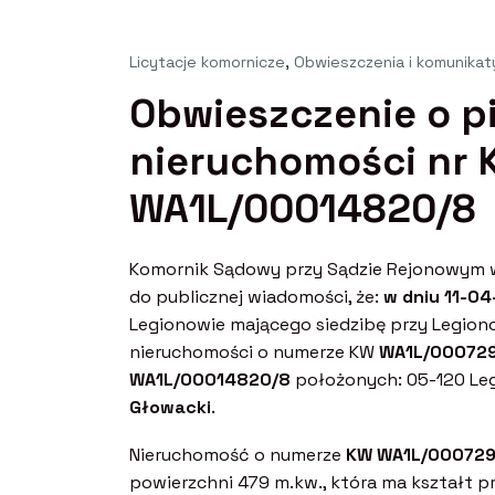
Licytacje komornicze
,
Obwieszczenia i komunikat
Obwieszczenie o pi
nieruchomości nr
WA1L/00014820/8
Komornik Sądowy przy Sądzie Rejonowym w
do publicznej wiadomości, że:
w dniu 11-04
Legionowie mającego siedzibę przy Legionow
nieruchomości o numerze KW
WA1L/000729
WA1L/00014820/8
położonych: 05-120 Legi
Głowacki
.
Nieruchomość o numerze
KW WA1L/000729
powierzchni 479 m.kw., która ma kształt pr