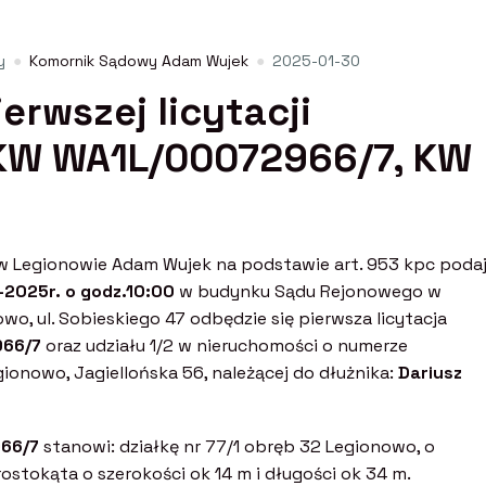
y
Komornik Sądowy Adam Wujek
2025-01-30
erwszej licytacji
 KW WA1L/00072966/7, KW
 Legionowie Adam Wujek na podstawie art. 953 kpc poda
-2025r. o godz.10:00
w budynku Sądu Rejonowego w
o, ul. Sobieskiego 47 odbędzie się pierwsza licytacja
66/7
oraz udziału 1/2 w nieruchomości o numerze
onowo, Jagiellońska 56, należącej do dłużnika:
Dariusz
66/7
stanowi: działkę nr 77/1 obręb 32 Legionowo, o
ostokąta o szerokości ok 14 m i długości ok 34 m.