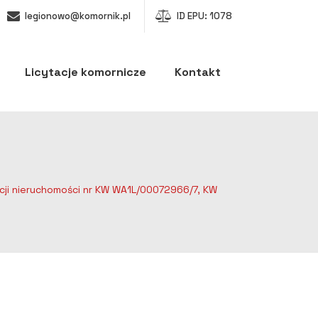
legionowo@komornik.pl
ID EPU: 1078
Licytacje komornicze
Kontakt
acji nieruchomości nr KW WA1L/00072966/7, KW