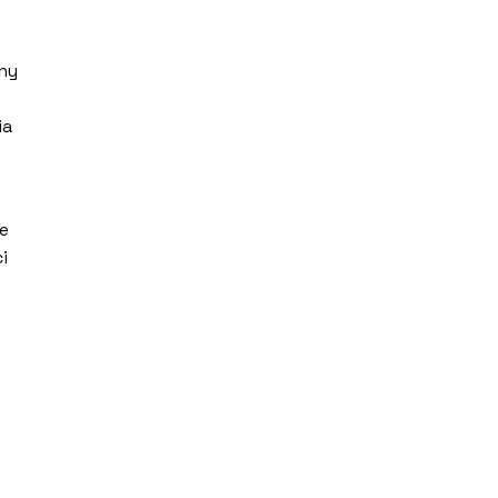
ny
ia
ie
i