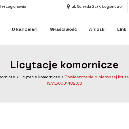
I w Legionowie
ul. Norwida 2a/7, Legionowo
O kancelarii
Właściwość
Wnioski
Linki
Licytacje komornicze
mornicze
Licytacje komornicze
Obwieszczenie o pierwszej licyt
WA1L/00014820/8