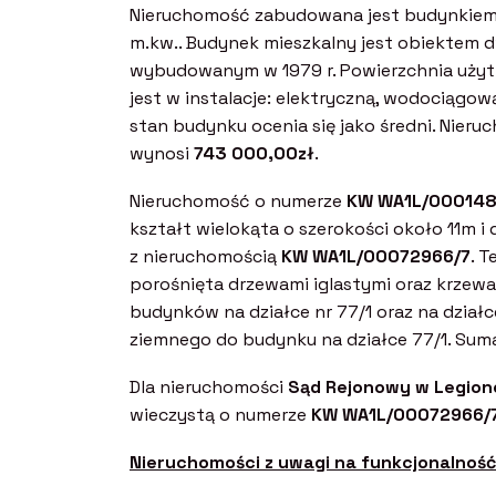
Nieruchomość zabudowana jest budynkiem
m.kw.. Budynek mieszkalny jest obiektem
wybudowanym w 1979 r. Powierzchnia uży
jest w instalacje: elektryczną, wodociągow
stan budynku ocenia się jako średni. Nie
wynosi
743 000,00zł
.
Nieruchomość o numerze
KW WA1L/00014
kształt wielokąta o szerokości około 11m 
z nieruchomością
KW WA1L/00072966/7
. 
porośnięta drzewami iglastymi oraz krze
budynków na działce nr 77/1 oraz na dział
ziemnego do budynku na działce 77/1. Sum
Dla nieruchomości
Sąd Rejonowy w Legiono
wieczystą o numerze
KW WA1L/00072966/
Nieruchomości z uwagi na funkcjonalność