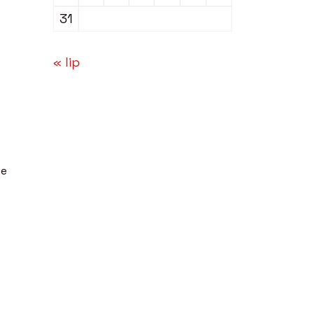
31
« lip
je