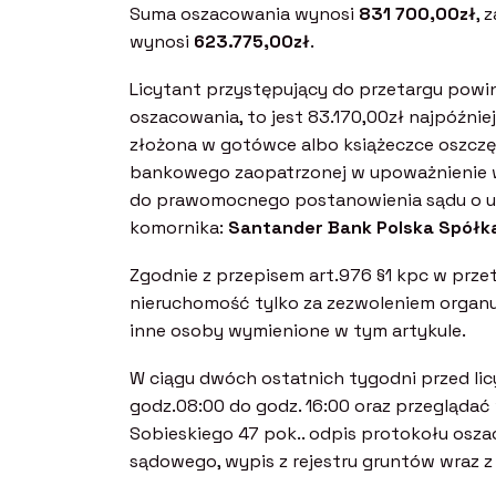
Suma oszacowania wynosi
831 700,00zł
, 
wynosi
623.775,00zł
.
Licytant przystępujący do przetargu powin
oszacowania, to jest 83.170,00zł najpóźni
złożona w gotówce albo książeczce oszc
bankowego zaopatrzonej w upoważnienie wł
do prawomocnego postanowienia sądu o utr
komornika:
Santander Bank Polska Spółk
Zgodnie z przepisem art.976 §1 kpc w prz
nieruchomość tylko za zezwoleniem organu
inne osoby wymienione w tym artykule.
W ciągu dwóch ostatnich tygodni przed li
godz.08:00 do godz. 16:00 oraz przeglądać
Sobieskiego 47 pok.. odpis protokołu osz
sądowego, wypis z rejestru gruntów wraz 