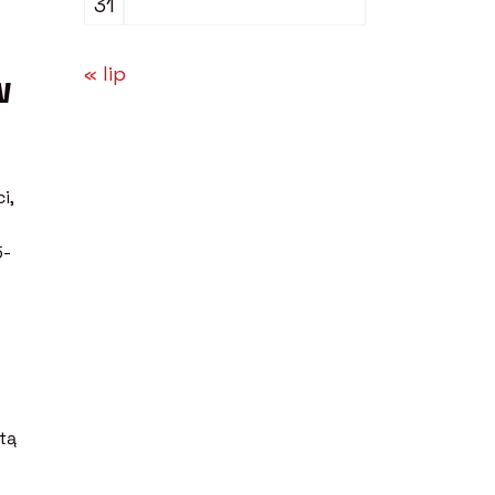
31
« lip
w
i,
5-
tą