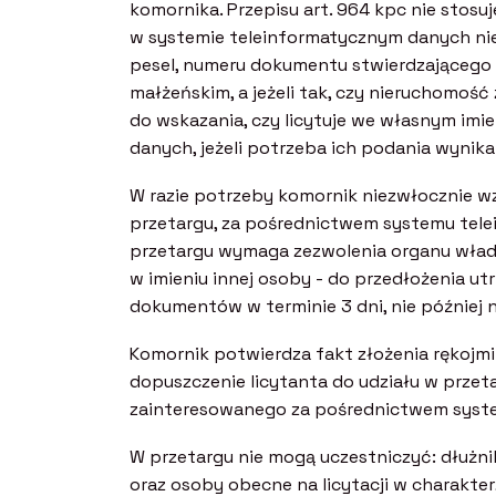
komornika. Przepisu art. 964 kpc nie stosuj
w systemie teleinformatycznym danych ni
pesel, numeru dokumentu stwierdzającego 
małżeńskim, a jeżeli tak, czy nieruchomoś
do wskazania, czy licytuje we własnym imie
danych, jeżeli potrzeba ich podania wynik
W razie potrzeby komornik niezwłocznie w
przetargu, za pośrednictwem systemu telei
przetargu wymaga zezwolenia organu wład
w imieniu innej osoby - do przedłożenia u
dokumentów w terminie 3 dni, nie później ni
Komornik potwierdza fakt złożenia rękojmi
dopuszczenie licytanta do udziału w przet
zainteresowanego za pośrednictwem syst
W przetargu nie mogą uczestniczyć: dłużnik
oraz osoby obecne na licytacji w charakte