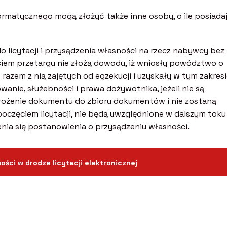
rmatycznego mogą złożyć także inne osoby, o ile posiada
o licytacji i przysądzenia własności na rzecz nabywcy bez
ęciem przetargu nie złożą dowodu, iż wniosły powództwo o
azem z nią zajętych od egzekucji i uzyskały w tym zakres
anie, służebności i prawa dożywotnika, jeżeli nie są
złożenie dokumentu do zbioru dokumentów i nie zostaną
poczęciem licytacji, nie będą uwzględnione w dalszym toku
nia się postanowienia o przysądzeniu własności.
ści w drodze licytacji elektronicznej