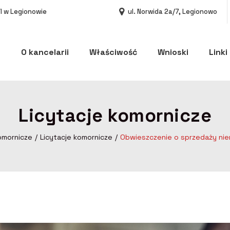
I w Legionowie
ul. Norwida 2a/7, Legionowo
O kancelarii
Właściwość
Wnioski
Linki
Licytacje komornicze
omornicze
Licytacje komornicze
Obwieszczenie o sprzedaży nier