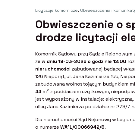
Licytacje komornicze
,
Obwieszczenia i komunikat
Obwieszczenie o s
drodze licytacji el
Komornik Sądowy przy Sądzie Rejonowym w
że
w dniu 19-03-2026 o godzinie 12:00
roz
nieruchomości
zabudowanej będącej własno
126 Nieporęt, ul. Jana Kazimierza 155, Niep
zabudowana wolnostojącym budynkiem mi
2
44 m
z poddaszem użytkowym, niepodpiw
jest wyposażony w instalacje: elektryczną
ulicy Jana Kazimierza po działce nr 278/7
Dla nieruchomości Sąd Rejonowy w Legiono
o numerze
WA1L/00066942/8
.