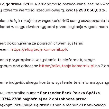
 o godzinie 12:00
. Nieruchomość oszacowana jest na kwo
zy czwarte wartości szacunkowej tj. kwotę
298 650,00 zł
.
nien złożyć rękojmię w wysokości 1/10 sumy oszacowania t
lądać w ciągu dwóch tygodni przed licytacją w godzinach
ej jest dokonywana za pośrednictwem systemu
esem:
https://elicytacje.komornik.pl/
.
enia przystąpienia w systemie teleinformatycznym
stępnym pod adresem:
https://elicytacje.komornik.pl
na 2 dn
zenie indywidualnego konta w systemie teleinformatyczny
owy komornika numer:
Santander Bank Polska Spółka
0714 2786 najpóźniej na 2 dni robocze przed
a rękojmi przyjmuje się dzień uznania rachunku bankowego