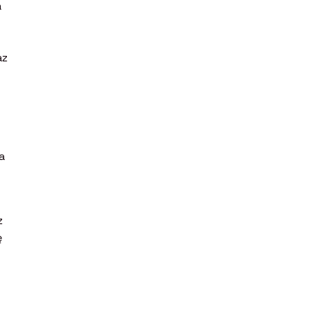
a
az
a
z
ę