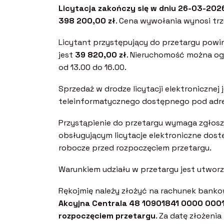
Licytacja zakończy się w dniu 26-03-2026
398 200,00 zł
. Cena wywołania wynosi tr
Licytant przystępujący do przetargu powi
jest
39 820,00 zł
. Nieruchomość można og
od 13.00 do 16.00.
Sprzedaż w drodze licytacji elektroniczn
teleinformatycznego dostępnego pod adr
Przystąpienie do przetargu wymaga zgłosz
obsługującym licytacje elektroniczne do
robocze przed rozpoczęciem przetargu.
Warunkiem udziału w przetargu jest utwor
Rękojmię należy złożyć na rachunek bank
Akcyjna Centrala 48 10901841 0000 0001 
rozpoczęciem przetargu
. Za datę złożeni