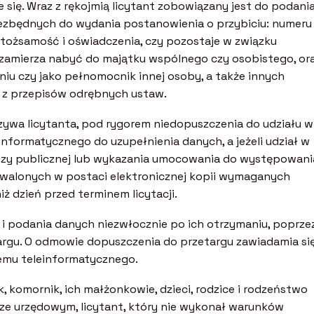
e się. Wraz z rękojmią licytant zobowiązany jest do podani
ezbędnych do wydania postanowienia o przybiciu: numeru
tożsamość i oświadczenia, czy pozostaje w związku
ć zamierza nabyć do majątku wspólnego czy osobistego, or
niu czy jako pełnomocnik innej osoby, a także innych
a z przepisów odrębnych ustaw.
zywa licytanta, pod rygorem niedopuszczenia do udziału w
nformatycznego do uzupełnienia danych, a jeżeli udział w
zy publicznej lub wykazania umocowania do występowani
trwalonych w postaci elektronicznej kopii wymaganych
ż dzień przed terminem licytacji.
 i podania danych niezwłocznie po ich otrzymaniu, poprze
argu. O odmowie dopuszczenia do przetargu zawiadamia si
emu teleinformatycznego.
, komornik, ich małżonkowie, dzieci, rodzice i rodzeństwo
rze urzędowym, licytant, który nie wykonał warunków