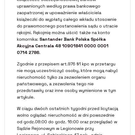
uprawnionych według prawa bankowego
zaopatrzonej w upoważnienie właściciela
książeczki do wypłaty całego wkładu stosownie
do prawomocnego postanowienia sądu o utracie
rękojmi. Rękojmię można uiścić także na konto
komornika:
Santander Bank Polska Spółka
Akcyjna Centrala 48 10901841 0000 0001
0714 2786
.
Zgodnie z przepisem art.976 §1 kpc w przetargu
nie mogą uczestniczyć osoby, które mogą nabyć
nieruchomość tylko za zezwoleniem organu
państwowego, a zezwolenia tego nie
przedstawiły oraz inne osoby wymienione w tym
artykule.
W ciągu dwóch ostatnich tygodni przed licytacją
wolno oglądać nieruchomość w dni powszednie
od godz.08:00 do godz. 16:00 oraz przeglądać w
Sądzie Rejonowym w Legionowie przy
Legionowo, ul. Sobieskiego 47 pok.. odpis