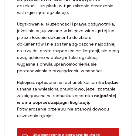
egzekucji i uzyskały w tym zakresie orzeczenie
wstrzymujące egzekucję.
Użytkowanie, służebności i prawa dożywotnika,
jeżeli nie są ujawnione w księdze wieczystej lub
przez złożenie dokumentu do zbioru
dokumentów i nie zostaną zgłoszone najpóźniej
na trzy dni przed rozpoczęciem licytacji, nie będą
uwzględnione w dalszym toku egzekucji i
wygasną z chwilą uprawomocnienia się
postanowienia o przysądzeniu własności.
Rękojmia wpłacona na rachunek komornika będzie
uznana za wniesioną prawidłowo, jeżeli zostanie
zaksięgowana na rachunku komornika
najpóźniej
w dniu poprzedzającym licytację
.
Potwierdzenie przelewu nie stanowi dowodu
uiszczenia rękojmi.
Obwieszczenie o pierwszej licytacji