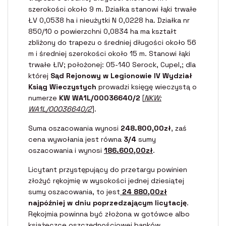
szerokości około 9 m. Działka stanowi łąki trwałe
ŁV 0,0538 ha i nieużytki N 0,0228 ha. Działka nr
850/10 o powierzchni 0,0834 ha ma kształt
zbliżony do trapezu o średniej długości około 56
m i średniej szerokości około 15 m. Stanowi łąki
trwałe ŁIV; położonej: 05-140 Serock, Cupel,; dla
której
Sąd Rejonowy w Legionowie IV Wydział
Ksiąg Wieczystych
prowadzi księgę wieczystą o
numerze
KW WA1L/00036640/2
[
NKW:
WA1L/00036640/2
].
Suma oszacowania wynosi
248.800,00zł
, zaś
cena wywołania jest równa
3/4
sumy
oszacowania i wynosi
186.600,00zł
.
Licytant przystępujący do przetargu powinien
złożyć rękojmię w wysokości jednej dziesiątej
sumy oszacowania, to jest
24 880,00zł
najpóźniej w dniu poprzedzającym licytację
.
Rękojmia powinna być złożona w gotówce albo
książeczce oszczędnościowej banków