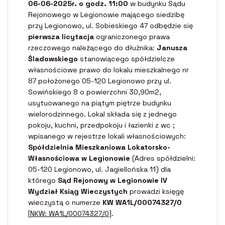
06-06-2025r. o godz. 11:00
w budynku Sądu
Rejonowego w Legionowie mającego siedzibę
przy Legionowo, ul. Sobieskiego 47 odbędzie się
pierwsza licytacja
ograniczonego prawa
rzeczowego należącego do dłużnika:
Janusza
Śladowskiego
stanowiącego spółdzielcze
własnościowe prawo do lokalu mieszkalnego nr
87 położonego 05-120 Legionowo przy ul.
Sowińskiego 8 o powierzchni 30,90m2,
usytuowanego na piątym piętrze budynku
wielorodzinnego. Lokal składa się z jednego
pokoju, kuchni, przedpokoju i łazienki z wc ;
wpisanego w rejestrze lokali własnościowych:
Spółdzielnia Mieszkaniowa Lokatorsko-
Własnościowa w Legionowie
(Adres spółdzielni:
05-120 Legionowo, ul. Jagiellońska 11) dla
którego
Sąd Rejonowy w Legionowie IV
Wydział Ksiąg Wieczystych
prowadzi księgę
wieczystą o numerze
KW WA1L/00074327/0
[
NKW: WA1L/00074327/0
].