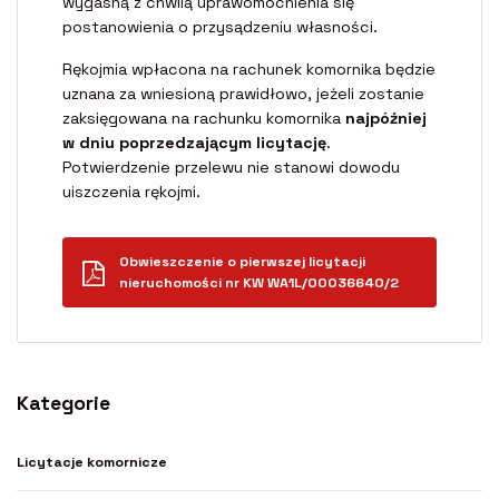
wygasną z chwilą uprawomocnienia się
postanowienia o przysądzeniu własności.
Rękojmia wpłacona na rachunek komornika będzie
uznana za wniesioną prawidłowo, jeżeli zostanie
zaksięgowana na rachunku komornika
najpóźniej
w dniu poprzedzającym licytację
.
Potwierdzenie przelewu nie stanowi dowodu
uiszczenia rękojmi.
Obwieszczenie o pierwszej licytacji
nieruchomości nr KW WA1L/00036640/2
Kategorie
Licytacje komornicze