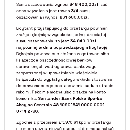
Suma oszacowania wynosi
348 400,00zł
, zaś
cena wywołania jest równa
3/4
sumy
oszacowania i wynosi
261 300,00zł
.
Licytant przystępujący do przetargu powinien
złożyć rękojmię w wysokości jednej dziesiątej
sumy oszacowania, to jest
34 840,00zł
najpóźniej w dniu poprzedzającym licytację
.
Rękojmia powinna być złożona w gotówce albo
książeczce oszczędnościowej banków
uprawnionych według prawa bankowego
zaopatrzonej w upoważnienie właściciela
książeczki do wypłaty całego wkładu stosownie
do prawomocnego postanowienia sądu o utracie
rękojmi. Rękojmię można uiścić także na konto
komornika:
Santander Bank Polska Spółka
Akcyjna Centrala 48 10901841 0000 0001
0714 2786
.
Zgodnie z przepisem art.976 §1 kpc w przetargu
nie mogą uczestniczyć osoby, które mogą nabyć