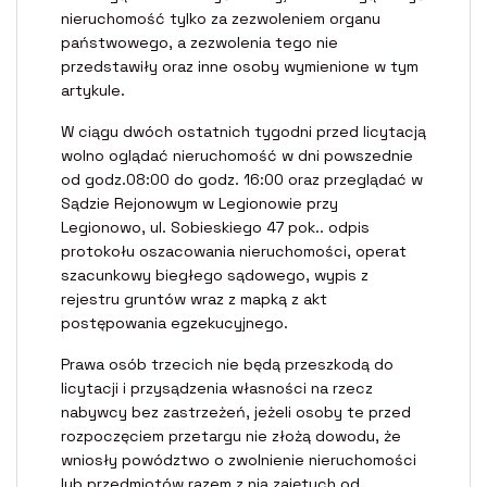
nieruchomość tylko za zezwoleniem organu
państwowego, a zezwolenia tego nie
przedstawiły oraz inne osoby wymienione w tym
artykule.
W ciągu dwóch ostatnich tygodni przed licytacją
wolno oglądać nieruchomość w dni powszednie
od godz.08:00 do godz. 16:00 oraz przeglądać w
Sądzie Rejonowym w Legionowie przy
Legionowo, ul. Sobieskiego 47 pok.. odpis
protokołu oszacowania nieruchomości, operat
szacunkowy biegłego sądowego, wypis z
rejestru gruntów wraz z mapką z akt
postępowania egzekucyjnego.
Prawa osób trzecich nie będą przeszkodą do
licytacji i przysądzenia własności na rzecz
nabywcy bez zastrzeżeń, jeżeli osoby te przed
rozpoczęciem przetargu nie złożą dowodu, że
wniosły powództwo o zwolnienie nieruchomości
lub przedmiotów razem z nią zajętych od