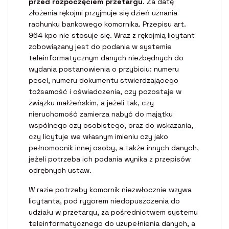
przed rozpoczęciem przetargu
. Za datę
złożenia rękojmi przyjmuje się dzień uznania
rachunku bankowego komornika. Przepisu art.
964 kpc nie stosuje się. Wraz z rękojmią licytant
zobowiązany jest do podania w systemie
teleinformatycznym danych niezbędnych do
wydania postanowienia o przybiciu: numeru
pesel, numeru dokumentu stwierdzającego
tożsamość i oświadczenia, czy pozostaje w
związku małżeńskim, a jeżeli tak, czy
nieruchomość zamierza nabyć do majątku
wspólnego czy osobistego, oraz do wskazania,
czy licytuje we własnym imieniu czy jako
pełnomocnik innej osoby, a także innych danych,
jeżeli potrzeba ich podania wynika z przepisów
odrębnych ustaw.
W razie potrzeby komornik niezwłocznie wzywa
licytanta, pod rygorem niedopuszczenia do
udziału w przetargu, za pośrednictwem systemu
teleinformatycznego do uzupełnienia danych, a