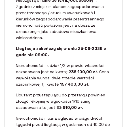
wieczystą o numerze
WA1L/00055509/1
.
Zgodnie z miejskim planem zagospodarowania
przestrzennego / studium uwarunkowań i
kierunków zagospodarowania przestrzennego
nieruchomość położona jest na obszarze
oznaczonym jako zabudowa mieszkaniowa
wielorodzinna.
Licytacja zakończy się w dniu 25-06-2026 o
godzinie 09:00.
Nieruchomość - udział 1/2 w prawie własności -
oszacowana jest na kwotę
236 100,00 zł
. Cena
wywołania wynosi dwie trzecie wartości
szacunkowej tj. kwotę
157 400,00 zł
.
Licytant przystępujący do przetargu powinien
złożyć rękojmię w wysokości 1/10 sumy
oszacowania to jest
23 610,00 zł
.
Nieruchomość można oglądać w ciągu dwóch
tygodni przed licytacją w godzinach od 10.00 do