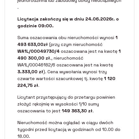
jednorodzinna lub zabudowy usług nieuciążliwych
.
Licytacja zakończy się w dniu 24.06.2026r. o
godzinie 09:00.
Suma oszacowania obu nieruchomości wynosi
1
493 633,00zł
(przy czym nieruchomość
WA1L/00049730/4
oszacowana jest na kwotę
1
490 300,00 zł
., nieruchomość
WA1L/00046182/6 oszacowana jest na kwotę
3.333,00 zł
). Cena wywołania wynosi trzy
czwarte wartości szacunkowej tj. kwotę
1 120
224,75 zł
.
Licytant przystępujący do przetargu powinien
złożyć rękojmię w wysokości 1/10 sumy
oszacowania to jest
149 363,30 zł
.
Nieruchomość można oglądać w ciągu dwóch
tygodni przed licytacją w godzinach od 10.00 do
18.00.