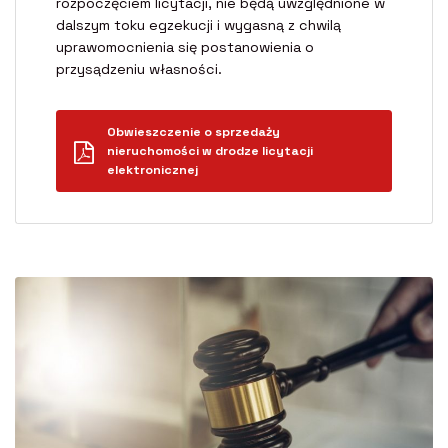
rozpoczęciem licytacji, nie będą uwzględnione w
dalszym toku egzekucji i wygasną z chwilą
uprawomocnienia się postanowienia o
przysądzeniu własności.
Obwieszczenie o sprzedaży
nieruchomości w drodze licytacji
elektronicznej