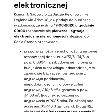
elektronicznej
Komornik Sądowy przy Sądzie Rejonowym w
Legionowie Adam Wujek, podaje do publicznej
wiadomości, że
w dniu 17-06-2026 o godzinie
09:00
rozpocznie się
pierwsza licytacja
elektroniczna nieruchomości
należącej do
Sonia Stando stanowiącej:
prawo własności nieruchomości gruntowej
stanowiącej działki nr ew.73/8 i 74/8 ,o
pow. 0,0894 ha zabudowanej murowanym
budynkiem mieszkalnym jednorodzinnym w
zabudowie bliźniaczej, parterowym z
użytkowym poddaszem,
niepodpiwniczonym, o powierzchni
2
użytkowej 210,18 m
,z garażem o pow.
2
34,08 m
. Budynek zgłoszony do
użytkowania w 2023 roku. Położonej pod
adresem: 05-140 Stasi Las, ul. Długa 42D ,
dla której
Sąd Rejonowy w Legionowie IV