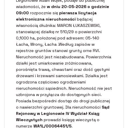
Legionowie Adam Wujek, podaje do publicznej
wiadomości, że
w dniu 20-05-2026 o godzinie
09:00
rozpocznie się
pierwsza licytacja
elektroniczna nieruchomości
będącej
własnością dłużnika: MARCIN ŁUKASZEWSKI,
stanowiącej działkę nr 510/29 o powierzchni
0,1000 ha, położonej pod adresem: 05-140
Łacha, Wrony, Łacha .Według zapisów w
rejestrze gruntów stanowi grunty orne RVI.
Nieruchomość jest niezabudowana. Powierzchnia
działki jest umiarkowanie zróżnicowana,
porośnięta trawą, chwastami oraz dość gęstymi
drzewami i krzewami samosiewkami. Działka jest
ogrodzona częściowo ogrodzeniami
nieruchomości sąsiednich. Nieruchomość nie jest
uzbrojona w przyłącza do dostępnych sieci.
Posiada bezpośredni dostęp do drogi publicznej
o nawierzchni gruntowej. Dla nieruchomości
Sąd
Rejonowy w Legionowie IV Wydział Ksiąg
Wieczystych
prowadzi księgę wieczystą o
numerze
WA1L/00064451/5
.