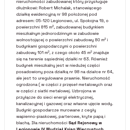
nieruchomości zabudowanej który przysługuje
dłużnikowi: Robert Michalak, stanowiącego
działkę ewidencyjną nr 98 położonej pod
adresem: 05-120 Legionowo, ul. Spokojna 19, o
2
powierzchni 815 m
, zabudowanej budynkiem
mieszkalnym jednorodzinnym w zabudowie
2
wolnostojącej o powierzchni zabudowy 80 m
i
budynkami gospodarczymi o powierzchni
2
2
zabudowy 101 m
, z czego około 45 m
znajduje
się na terenie sąsiedniej działki nr 63. Również
budynek mieszkalny jest w niedużej części
posadowiony poza działką nr 98 na działce nr 64,
ale jest to uregulowane prawnie. Nieruchomość
ogrodzona ( w części z przęseł metalowych oraz
w części z siatki metalowej. Uzbrojona w
przyłącze do sieci energii elektrycznej,
kanalizacyjnej i gazowej oraz własne ujęcie wody.
Budynki gospodarcze murowane z cegły
wapienno-piaskowej, parterowe, kryte papą i
blachą. Dla nieruchomości
Sąd Rejonowy w
Legionowie IV Wydział Ksiąg Wieczystych