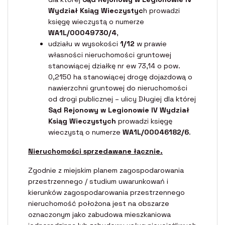
Wydział Ksiąg Wieczystyc
h prowadzi
księgę wieczystą o numerze
WA1L/00049730/4
,
udziału w wysokości
1/12
w prawie
własności nieruchomości gruntowej
stanowiącej działkę nr ew 73,14 o pow.
0,2150 ha stanowiącej drogę dojazdową o
nawierzchni gruntowej do nieruchomości
od drogi publicznej – ulicy Długiej dla której
Sąd Rejonowy w Legionowie IV Wydział
Ksiąg Wieczystych
prowadzi księgę
wieczystą o numerze
WA1L/00046182/6
.
Nieruchomości sprzedawane łącznie.
Zgodnie z miejskim planem zagospodarowania
przestrzennego / studium uwarunkowań i
kierunków zagospodarowania przestrzennego
nieruchomość położona jest na obszarze
oznaczonym jako zabudowa mieszkaniowa