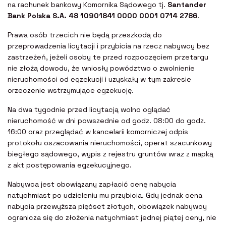
na rachunek bankowy Komornika Sądowego tj.
Santander
Bank Polska S.A. 48 10901841 0000 0001 0714 2786
.
Prawa osób trzecich nie będą przeszkodą do
przeprowadzenia licytacji i przybicia na rzecz nabywcy bez
zastrzeżeń, jeżeli osoby te przed rozpoczęciem przetargu
nie złożą dowodu, że wniosły powództwo o zwolnienie
nieruchomości od egzekucji i uzyskały w tym zakresie
orzeczenie wstrzymujące egzekucję.
Na dwa tygodnie przed licytacją wolno oglądać
nieruchomość w dni powszednie od godz. 08:00 do godz.
16:00 oraz przeglądać w kancelarii komorniczej odpis
protokołu oszacowania nieruchomości, operat szacunkowy
biegłego sądowego, wypis z rejestru gruntów wraz z mapką
z akt postępowania egzekucyjnego.
Nabywca jest obowiązany zapłacić cenę nabycia
natychmiast po udzieleniu mu przybicia. Gdy jednak cena
nabycia przewyższa pięćset złotych, obowiązek nabywcy
ogranicza się do złożenia natychmiast jednej piątej ceny, nie