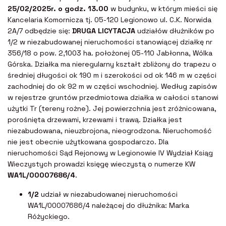
25/02/2025r. o godz. 13.00
w budynku, w którym mieści się
Kancelaria Komornicza tj. 05-120 Legionowo ul. C.K. Norwida
2A/7 odbędzie się:
DRUGA LICYTACJA
udziałów dłużników po
1/2 w niezabudowanej nieruchomości stanowiącej działkę nr
356/18 o pow. 2,1003 ha. położonej 05-110 Jabłonna, Wólka
Górska. Działka ma nieregularny kształt zbliżony do trapezu o
średniej długości ok 190 m i szerokości od ok 146 m w części
zachodniej do ok 92 m w części wschodniej. Według zapisów
w rejestrze gruntów przedmiotowa działka w całości stanowi
użytki Tr (tereny rożne). Jej powierzchnia jest zróżnicowana,
porośnięta drzewami, krzewami i trawą. Działka jest
niezabudowana, nieuzbrojona, nieogrodzona. Nieruchomość
nie jest obecnie użytkowana gospodarczo. Dla
nieruchomości Sąd Rejonowy w Legionowie IV Wydział Ksiąg
Wieczystych prowadzi księgę wieczystą o numerze KW
WA1L/00007686/4
.
1/2
udział w niezabudowanej nieruchomości
WA1L/00007686/4 należącej do dłużnika: Marka
Różyckiego.