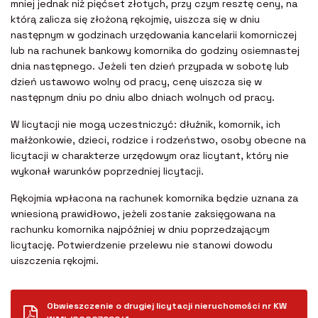
mniej jednak niż pięćset złotych, przy czym resztę ceny, na
którą zalicza się złożoną rękojmię, uiszcza się w dniu
następnym w godzinach urzędowania kancelarii komorniczej
lub na rachunek bankowy komornika do godziny osiemnastej
dnia następnego. Jeżeli ten dzień przypada w sobotę lub
dzień ustawowo wolny od pracy, cenę uiszcza się w
następnym dniu po dniu albo dniach wolnych od pracy.
W licytacji nie mogą uczestniczyć: dłużnik, komornik, ich
małżonkowie, dzieci, rodzice i rodzeństwo, osoby obecne na
licytacji w charakterze urzędowym oraz licytant, który nie
wykonał warunków poprzedniej licytacji.
Rękojmia wpłacona na rachunek komornika będzie uznana za
wniesioną prawidłowo, jeżeli zostanie zaksięgowana na
rachunku komornika najpóźniej w dniu poprzedzającym
licytację. Potwierdzenie przelewu nie stanowi dowodu
uiszczenia rękojmi.
Obwieszczenie o drugiej licytacji nieruchomości nr KW