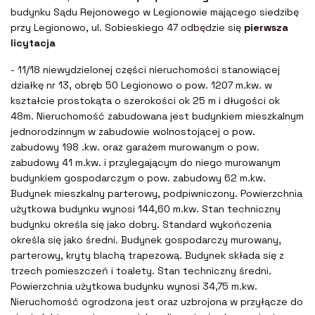
budynku Sądu Rejonowego w Legionowie mającego siedzibę
przy Legionowo, ul. Sobieskiego 47 odbędzie się
pierwsza
licytacja
- 11/18 niewydzielonej części nieruchomości stanowiącej
działkę nr 13, obręb 50 Legionowo o pow. 1207 m.kw. w
kształcie prostokąta o szerokości ok 25 m i długości ok
48m. Nieruchomość zabudowana jest budynkiem mieszkalnym
jednorodzinnym w zabudowie wolnostojącej o pow.
zabudowy 198 .kw. oraz garażem murowanym o pow.
zabudowy 41 m.kw. i przylegającym do niego murowanym
budynkiem gospodarczym o pow. zabudowy 62 m.kw.
Budynek mieszkalny parterowy, podpiwniczony. Powierzchnia
użytkowa budynku wynosi 144,60 m.kw. Stan techniczny
budynku określa się jako dobry. Standard wykończenia
określa się jako średni. Budynek gospodarczy murowany,
parterowy, kryty blachą trapezową. Budynek składa się z
trzech pomieszczeń i toalety. Stan techniczny średni.
Powierzchnia użytkowa budynku wynosi 34,75 m.kw.
Nieruchomość ogrodzona jest oraz uzbrojona w przyłącze do