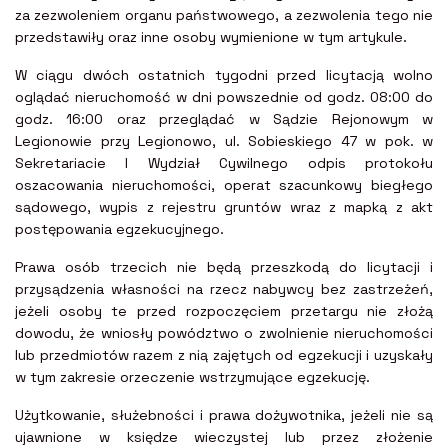
za zezwoleniem organu państwowego, a zezwolenia tego nie
przedstawiły oraz inne osoby wymienione w tym artykule.
W ciągu dwóch ostatnich tygodni przed licytacją wolno
oglądać nieruchomość w dni powszednie od godz. 08:00 do
godz. 16:00 oraz przeglądać w Sądzie Rejonowym w
Legionowie przy Legionowo, ul. Sobieskiego 47 w pok. w
Sekretariacie I Wydział Cywilnego odpis protokołu
oszacowania nieruchomości, operat szacunkowy biegłego
sądowego, wypis z rejestru gruntów wraz z mapką z akt
postępowania egzekucyjnego.
Prawa osób trzecich nie będą przeszkodą do licytacji i
przysądzenia własności na rzecz nabywcy bez zastrzeżeń,
jeżeli osoby te przed rozpoczęciem przetargu nie złożą
dowodu, że wniosły powództwo o zwolnienie nieruchomości
lub przedmiotów razem z nią zajętych od egzekucji i uzyskały
w tym zakresie orzeczenie wstrzymujące egzekucję.
Użytkowanie, służebności i prawa dożywotnika, jeżeli nie są
ujawnione w księdze wieczystej lub przez złożenie