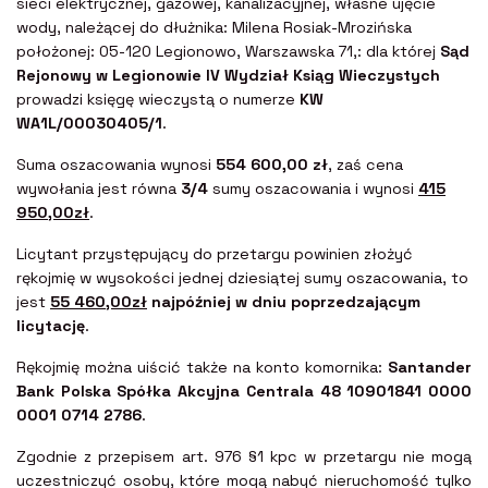
sieci elektrycznej, gazowej, kanalizacyjnej, własne ujęcie
wody, należącej do dłużnika: Milena Rosiak-Mrozińska
położonej: 05-120 Legionowo, Warszawska 71,: dla której
Sąd
Rejonowy w Legionowie IV Wydział Ksiąg Wieczystych
prowadzi księgę wieczystą o numerze
KW
WA1L/00030405/1
.
Suma oszacowania wynosi
554 600,00 zł
, zaś cena
wywołania jest równa
3/4
sumy oszacowania i wynosi
415
950,00zł
.
Licytant przystępujący do przetargu powinien złożyć
rękojmię w wysokości jednej dziesiątej sumy oszacowania, to
jest
55 460,00zł
najpóźniej w dniu poprzedzającym
licytację
.
Rękojmię można uiścić także na konto komornika:
Santander
Bank Polska Spółka Akcyjna Centrala 48 10901841 0000
0001 0714 2786
.
Zgodnie z przepisem art. 976 §1 kpc w przetargu nie mogą
uczestniczyć osoby, które mogą nabyć nieruchomość tylko