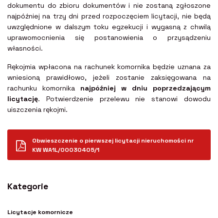
dokumentu do zbioru dokumentów i nie zostaną zgłoszone
najpóźniej na trzy dni przed rozpoczęciem licytacji, nie będą
uwzględnione w dalszym toku egzekucji i wygasną z chwilą
uprawomocnienia się postanowienia o przysądzeniu
własności.
Rękojmia wpłacona na rachunek komornika będzie uznana za
wniesioną prawidłowo, jeżeli zostanie zaksięgowana na
rachunku komornika
najpóźniej w dniu poprzedzającym
licytację
. Potwierdzenie przelewu nie stanowi dowodu
uiszczenia rękojmi.
Obwieszczenie o pierwszej licytacji nieruchomości nr
KW WA1L/00030405/1
Kategorie
Licytacje komornicze