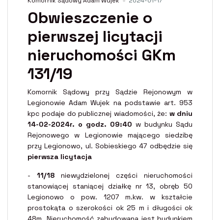
Komornik Sądowy Adam Wujek
2024-01-17
Obwieszczenie o
pierwszej licytacji
nieruchomości GKm
131/19
Komornik Sądowy przy Sądzie Rejonowym w
Legionowie Adam Wujek na podstawie art. 953
kpc podaje do publicznej wiadomości, że:
w dniu
14-02-2024r. o godz. 09:40
w budynku Sądu
Rejonowego w Legionowie mającego siedzibę
przy Legionowo, ul. Sobieskiego 47 odbędzie się
pierwsza licytacja
-
11/18
niewydzielonej części nieruchomości
stanowiącej staniącej działkę nr 13, obręb 50
Legionowo o pow. 1207 m.kw. w kształcie
prostokąta o szerokości ok 25 m i długości ok
48m. Nieruchomość zabudowana jest budynkiem