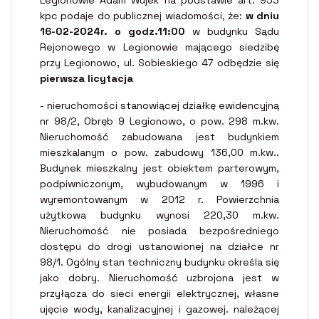
kpc podaje do publicznej wiadomości, że:
w dniu
16-02-2024r. o godz.11:00
w budynku Sądu
Rejonowego w Legionowie mającego siedzibę
przy Legionowo, ul. Sobieskiego 47 odbędzie się
pierwsza licytacja
- nieruchomości stanowiącej działkę ewidencyjną
nr 98/2, Obręb 9 Legionowo, o pow. 298 m.kw.
Nieruchomość zabudowana jest budynkiem
mieszkalanym o pow. zabudowy 136,00 m.kw..
Budynek mieszkalny jest obiektem parterowym,
podpiwniczonym, wybudowanym w 1996 i
wyremontowanym w 2012 r. Powierzchnia
użytkowa budynku wynosi 220,30 m.kw.
Nieruchomość nie posiada bezpośredniego
dostępu do drogi ustanowionej na działce nr
98/1. Ogólny stan techniczny budynku określa się
jako dobry. Nieruchomość uzbrojona jest w
przyłącza do sieci energii elektrycznej, własne
ujęcie wody, kanalizacyjnej i gazowej. należącej