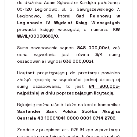
do dłużnika: Adam Sylwester Kardyka położonej:
05-120 Legionowo, ul. S. Gawryszewskiego 7,
Legionowo, dla której
Sąd Rejonowy w
Legionowie IV Wydział Ksiąg Wieczystych
prowadzi księgę wieczystą o numerze
KW
WA1L/00058666/0
.
Suma oszacowania wynosi
848 000,00zł
, zaś
cena wywołania jest równa
3/4
sumy
oszacowania i wynosi
636 000,00zł
.
Licytant przystępujący do przetargu powinien
złożyć rękojmię w wysokości jednej dziesiątej
sumy oszacowania, to jest
84 800,00zł
najpóźniej w dniu poprzedzającym licytację
.
Rękojmię można uiścić także na konto komornika:
Santander Bank Polska Spółka Akcyjna
Centrala 48 10901841 0000 0001 0714 2786
.
Zgodnie z przepisem art. 976 §1 kpc w przetargu
nie mogą uczestniczyć osoby, które mogą nabyć