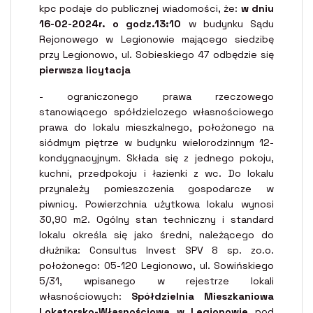
kpc podaje do publicznej wiadomości, że:
w dniu
16-02-2024r. o godz.13:10
w budynku Sądu
Rejonowego w Legionowie mającego siedzibę
przy Legionowo, ul. Sobieskiego 47 odbędzie się
pierwsza licytacja
- ograniczonego prawa rzeczowego
stanowiącego spółdzielczego własnościowego
prawa do lokalu mieszkalnego, położonego na
siódmym piętrze w budynku wielorodzinnym 12-
kondygnacyjnym. Składa się z jednego pokoju,
kuchni, przedpokoju i łazienki z wc. Do lokalu
przynależy pomieszczenia gospodarcze w
piwnicy. Powierzchnia użytkowa lokalu wynosi
30,90 m2. Ogólny stan techniczny i standard
lokalu określa się jako średni, należącego do
dłużnika: Consultus Invest SPV 8 sp. zo.o.
położonego: 05-120 Legionowo, ul. Sowińskiego
5/31, wpisanego w rejestrze lokali
własnościowych:
Spółdzielnia Mieszkaniowa
Lokatorsko-Własnościowa w Legionowie
pod