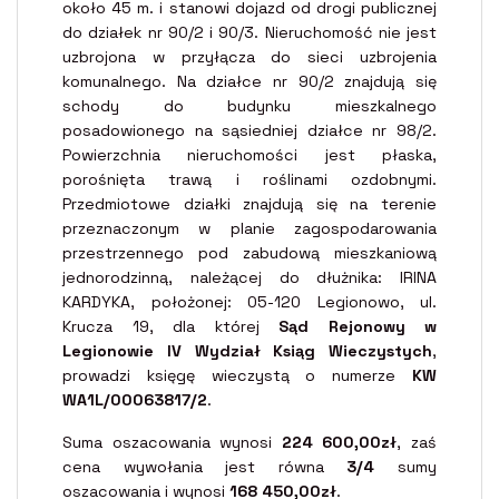
około 45 m. i stanowi dojazd od drogi publicznej
do działek nr 90/2 i 90/3. Nieruchomość nie jest
uzbrojona w przyłącza do sieci uzbrojenia
komunalnego. Na działce nr 90/2 znajdują się
schody do budynku mieszkalnego
posadowionego na sąsiedniej działce nr 98/2.
Powierzchnia nieruchomości jest płaska,
porośnięta trawą i roślinami ozdobnymi.
Przedmiotowe działki znajdują się na terenie
przeznaczonym w planie zagospodarowania
przestrzennego pod zabudową mieszkaniową
jednorodzinną, należącej do dłużnika: IRINA
KARDYKA, położonej: 05-120 Legionowo, ul.
Krucza 19, dla której
Sąd Rejonowy w
Legionowie IV Wydział Ksiąg Wieczystych
,
prowadzi księgę wieczystą o numerze
KW
WA1L/00063817/2
.
Suma oszacowania wynosi
224 600,00zł
, zaś
cena wywołania jest równa
3/4
sumy
oszacowania i wynosi
168 450,00zł
.