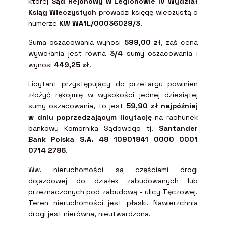
której
Sąd Rejonowy w Legionowie IV Wydział
Ksiąg Wieczystych
prowadzi księgę wieczystą o
numerze
KW WA1L/00036029/3
.
Suma oszacowania wynosi
599,00 zł
, zaś cena
wywołania jest równa
3/4
sumy oszacowania i
wynosi
449,25 zł
.
Licytant przystępujący do przetargu powinien
złożyć rękojmię w wysokości jednej dziesiątej
sumy oszacowania, to jest
59,90 zł
najpóźniej
w dniu poprzedzającym licytację
na rachunek
bankowy Komornika Sądowego tj.
Santander
Bank Polska S.A. 48 10901841 0000 0001
0714 2786
.
Ww. nieruchomości są częściami drogi
dojazdowej do działek zabudowanych lub
przeznaczonych pod zabudową - ulicy Tęczowej.
Teren nieruchomości jest płaski. Nawierzchnia
drogi jest nierówna, nieutwardzona.