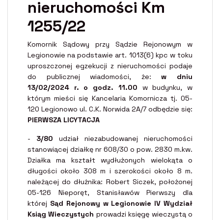
nieruchomości Km
1255/22
Komornik Sądowy przy Sądzie Rejonowym w
Legionowie na podstawie art. 1013(6) kpc w toku
uproszczonej egzekucji z nieruchomości podaje
do publicznej wiadomości, że:
w dniu
13/02/2024 r. o godz. 11.00
w budynku, w
którym mieści się Kancelaria Komornicza tj. 05-
120 Legionowo ul. C.K. Norwida 2A/7 odbędzie się:
PIERWSZA LICYTACJA
-
3/80
udział niezabudowanej nieruchomości
stanowiącej działkę nr 608/30 o pow. 2830 m.kw.
Działka ma kształt wydłużonych wielokąta o
długości około 308 m i szerokości około 8 m.
należącej do dłużnika: Robert Siczek, położonej
05-126 Nieporęt, Stanisławów Pierwszy dla
której
Sąd Rejonowy w Legionowie IV Wydział
Ksiąg Wieczystych
prowadzi księgę wieczystą o