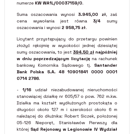
numerze
KW WA1L/00037159/0
.
Suma oszacowania wynosi
3.945,00 zł
, zaś
cena wywołania jest równa
3/4
sumy
oszacowania i wynosi
2 958,75 zł
.
Licytant przystępujący do przetargu powinien
złożyć rękojmię w wysokości jednej dziesiątej
sumy oszacowania, to jest
394,50 zł
najpóźniej
w dniu poprzedzającym licytację
na rachunek
bankowy Komornika Sądowego tj.
Santander
Bank Polska S.A. 48 10901841 0000 0001
0714 2786
.
-
1/16
udział niezabudowanej nieruchomości
stanowiącej działkę nr 605/57 o pow. 762 m.kw.
Działka ma kształt wydłużonych prostokąta o
długości około 127 m i szerokości około 6 m
należącej do dłużnika: Robert Siczek, położonej
05-126 Nieporęt, Stanisławów Pierwszy dla
której
Sąd Rejonowy w Legionowie IV Wydział