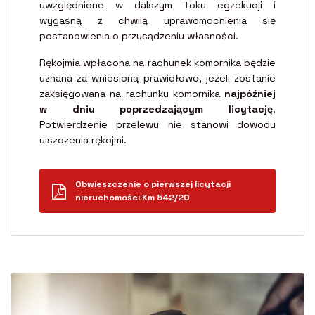
uwzględnione w dalszym toku egzekucji i
wygasną z chwilą uprawomocnienia się
postanowienia o przysądzeniu własności.
Rękojmia wpłacona na rachunek komornika będzie
uznana za wniesioną prawidłowo, jeżeli zostanie
zaksięgowana na rachunku komornika
najpóźniej
w dniu poprzedzającym licytację
.
Potwierdzenie przelewu nie stanowi dowodu
uiszczenia rękojmi.
Obwieszczenie o pierwszej licytacji
nieruchomości Km 542/20