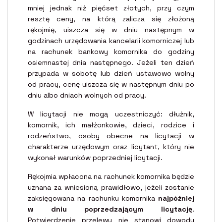
mniej jednak niż pięćset złotych, przy czym
resztę ceny, na którą zalicza się złożoną
rękojmię, uiszcza się w dniu następnym w
godzinach urzędowania kancelarii komorniczej lub
na rachunek bankowy komornika do godziny
osiemnastej dnia następnego. Jeżeli ten dzień
przypada w sobotę lub dzień ustawowo wolny
od pracy, cenę uiszcza się w następnym dniu po
dniu albo dniach wolnych od pracy.
W licytacji nie mogą uczestniczyć: dłużnik,
komornik, ich małżonkowie, dzieci, rodzice i
rodzeństwo, osoby obecne na licytacji w
charakterze urzędowym oraz licytant, który nie
wykonał warunków poprzedniej licytacji.
Rękojmia wpłacona na rachunek komornika będzie
uznana za wniesioną prawidłowo, jeżeli zostanie
zaksięgowana na rachunku komornika
najpóźniej
w dniu poprzedzającym licytację
.
Potwierdzenie przelewu nie stanowi dowodu