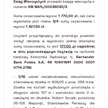
Ksiąg Wieczystych
prowadzi księgę wieczystą o
numerze
KW WA1L/00036030/3
.
Suma oszacowania wynosi
1 770,00 zł
, zaś cena
wywołania jest równa
3/4
sumy oszacowania i
wynosi
1 327,50 zł
.
Licytant przystępujący do przetargu powinien
złożyć rękojmię w wysokości jednej dziesiątej
sumy oszacowania, to jest
177,00 zł
najpóźniej
w dniu poprzedzającym licytację
na rachunek
bankowy Komornika Sądowego tj.
Santander
Bank Polska S.A. 48 10901841 0000 0001
0714 2786
.
-
1/16
udział niezabudowanej nieruchomości
stanowiącej działkę nr 608/25 o pow. 258 m.kw.
Działka ma kształt wydłużonych prostokąta o
długości około 127 m i szerokości około 2 m.
należącej do dłużnika: Robert Siczek, położonej
05-126 Nieporęt, Stanisławów Pierwszy dla