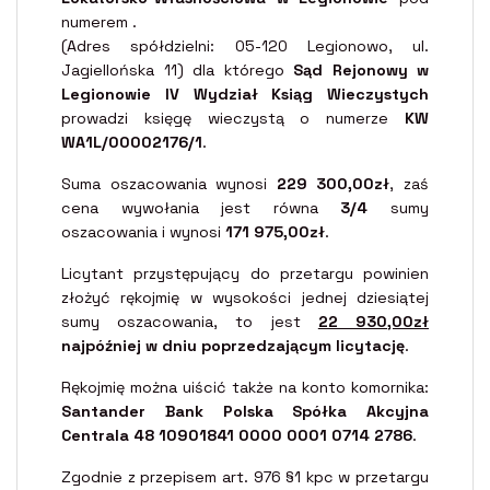
numerem .
(Adres spółdzielni: 05-120 Legionowo, ul.
Jagiellońska 11) dla którego
Sąd Rejonowy w
Legionowie IV Wydział Ksiąg Wieczystych
prowadzi księgę wieczystą o numerze
KW
WA1L/00002176/1
.
Suma oszacowania wynosi
229 300,00zł
, zaś
cena wywołania jest równa
3/4
sumy
oszacowania i wynosi
171 975,00zł
.
Licytant przystępujący do przetargu powinien
złożyć rękojmię w wysokości jednej dziesiątej
sumy oszacowania, to jest
22 930,00zł
najpóźniej w dniu poprzedzającym licytację
.
Rękojmię można uiścić także na konto komornika:
Santander Bank Polska Spółka Akcyjna
Centrala 48 10901841 0000 0001 0714 2786
.
Zgodnie z przepisem art. 976 §1 kpc w przetargu